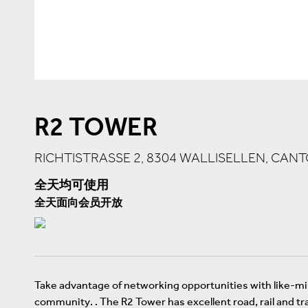
R2 TOWER
RICHTISTRASSE 2, 8304 WALLISELLEN, CAN
全天均可使用
全天面向会员开放
Take advantage of networking opportunities with like-min
community. . The R2 Tower has excellent road, rail and tr