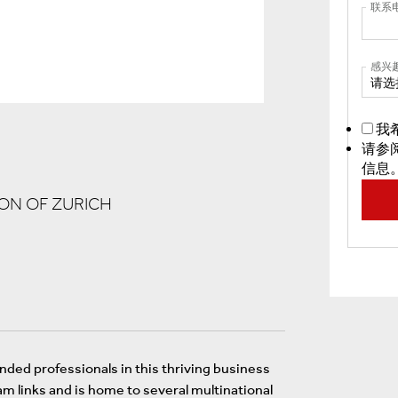
联系
感兴
请选
我
请参
信息
TON OF ZURICH
ded professionals in this thriving business
am links and is home to several multinational