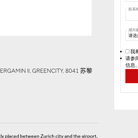
联系
感兴
请选
我
请参
信息
RGAMIN II, GREENCITY, 8041 苏黎
tly placed between Zurich city and the airport.