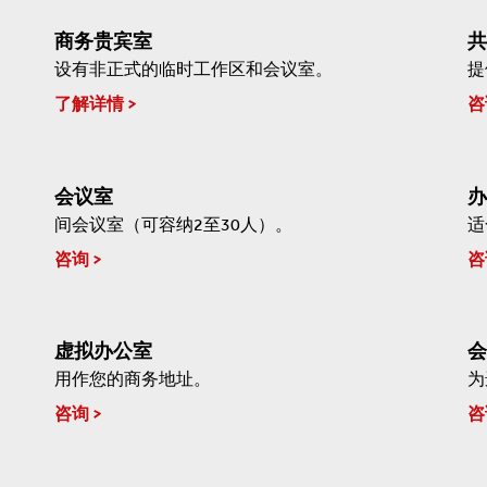
商务贵宾室
共
设有非正式的临时工作区和会议室。
提
了解详情
咨
会议室
办
间会议室（可容纳2至30人）。
适
咨询
咨
虚拟办公室
会
用作您的商务地址。
为
咨询
咨