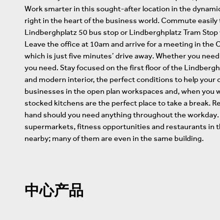
Work smarter in this sought-after location in the dynamic
right in the heart of the business world. Commute easily
Lindberghplatz 50 bus stop or Lindberghplatz Tram Stop
Leave the office at 10am and arrive for a meeting in the 
which is just five minutes’ drive away. Whether you need
you need. Stay focused on the first floor of the Lindberg
and modern interior, the perfect conditions to help your
businesses in the open plan workspaces and, when you wa
stocked kitchens are the perfect place to take a break. Re
hand should you need anything throughout the workday. Aft
supermarkets, fitness opportunities and restaurants in th
nearby; many of them are even in the same building.
中心产品