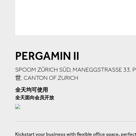
PERGAMIN II
SPOOM ZÜRICH SÜD, MANEGGSTRASSE 33, PE
世, CANTON OF ZURICH
全天均可使用
全天面向会员开放
Kickstart your business with flexible office space, perfec