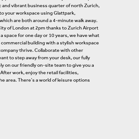
 and vibrant business quarter of north Zurich,
 to your workspace using Glattpark,
 which are both around a 4-minute walk away.
City of London at 2pm thanks to Zurich Airport
 a space for one day or 10 years, we have what
h commercial building with a stylish workspace
 company thrive. Collaborate with other
nt to step away from your desk, our fully
ly on our friendly on-site team to give you a
er work, enjoy the retail facilities,
e area. There’s a world of leisure options