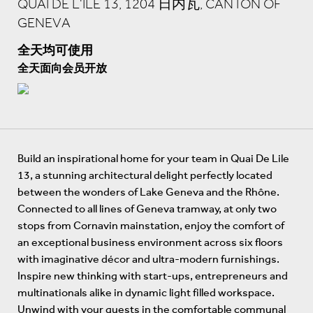
QUAI DE L'ÎLE 13, 1204 日内瓦, CANTON OF
GENEVA
全天均可使用
全天面向会员开放
Build an inspirational home for your team in Quai De Lile
13, a stunning architectural delight perfectly located
between the wonders of Lake Geneva and the Rhône.
Connected to all lines of Geneva tramway, at only two
stops from Cornavin mainstation, enjoy the comfort of
an exceptional business environment across six floors
with imaginative décor and ultra-modern furnishings.
Inspire new thinking with start-ups, entrepreneurs and
multinationals alike in dynamic light filled workspace.
Unwind with your guests in the comfortable communal