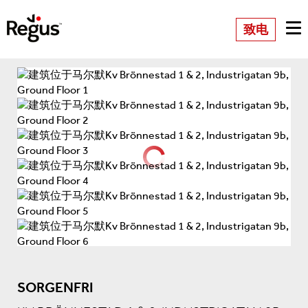
致电
SORGENFRI