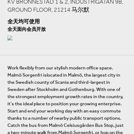
KV BRÖNNESTAD 1 & 2, INDUSTRIGATAN 9B,
GROUND FLOOR, 21214 马尔默
全天均可使用
全天面向会员开放
Work flexibly from our stylish modern office space.
Malmö Sorgenfri islocated in Malmö, the largest city in
the Swedish county of Scania and third-largest in
Sweden after Stockholm and Gothenburg. With one of
the strongest employment growth rates in the country,
it’s the ideal place to position your growing enterprise.
Start and end your working day with an easy commute
thanks to a number of nearby public transport options.
Catch the bus from Malmö Celsiusgården Bus Stop, just
a two-minute walk from Malmö Sorgenfri, or hop on the