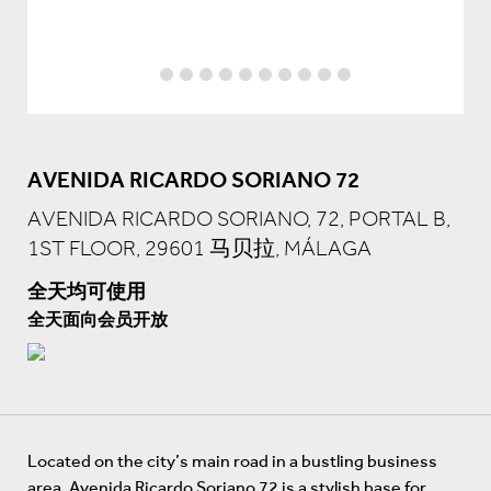
AVENIDA RICARDO SORIANO 72
AVENIDA RICARDO SORIANO, 72, PORTAL B,
1ST FLOOR, 29601 马贝拉, MÁLAGA
全天均可使用
全天面向会员开放
Located on the city’s main road in a bustling business
area, Avenida Ricardo Soriano 72 is a stylish base for