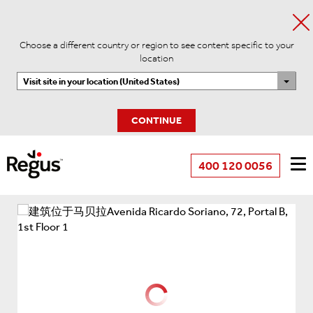
Choose a different country or region to see content specific to your
location
Visit site in your location (United States)
CONTINUE
400 120 0056