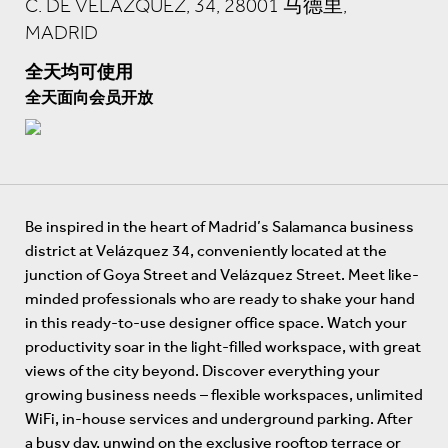
C. DE VELÁZQUEZ, 34, 28001 马德里,
MADRID
全天均可使用
全天面向会员开放
Be inspired in the heart of Madrid’s Salamanca business
district at Velázquez 34, conveniently located at the
junction of Goya Street and Velázquez Street. Meet like-
minded professionals who are ready to shake your hand
in this ready-to-use designer office space. Watch your
productivity soar in the light-filled workspace, with great
views of the city beyond. Discover everything your
growing business needs – flexible workspaces, unlimited
WiFi, in-house services and underground parking. After
a busy day, unwind on the exclusive rooftop terrace or