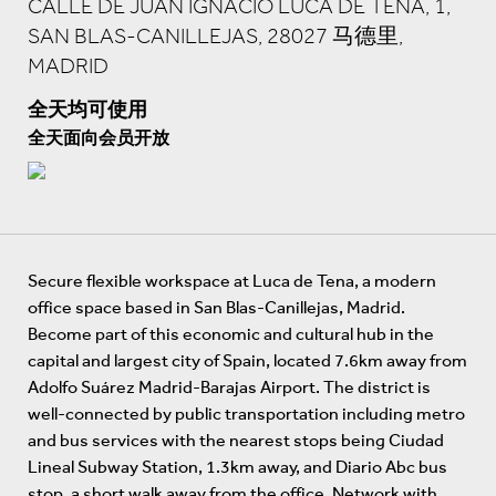
CALLE DE JUAN IGNACIO LUCA DE TENA, 1,
SAN BLAS-CANILLEJAS, 28027 马德里,
MADRID
全天均可使用
全天面向会员开放
Secure flexible workspace at Luca de Tena, a modern
office space based in San Blas-Canillejas, Madrid.
Become part of this economic and cultural hub in the
capital and largest city of Spain, located 7.6km away from
Adolfo Suárez Madrid-Barajas Airport. The district is
well-connected by public transportation including metro
and bus services with the nearest stops being Ciudad
Lineal Subway Station, 1.3km away, and Diario Abc bus
stop, a short walk away from the office. Network with