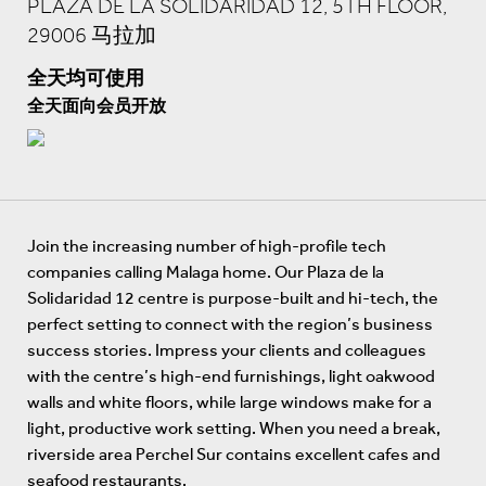
PLAZA DE LA SOLIDARIDAD 12, 5TH FLOOR,
29006 马拉加
全天均可使用
全天面向会员开放
Join the increasing number of high-profile tech
companies calling Malaga home. Our Plaza de la
Solidaridad 12 centre is purpose-built and hi-tech, the
perfect setting to connect with the region’s business
success stories. Impress your clients and colleagues
with the centre’s high-end furnishings, light oakwood
walls and white floors, while large windows make for a
light, productive work setting. When you need a break,
riverside area Perchel Sur contains excellent cafes and
seafood restaurants.