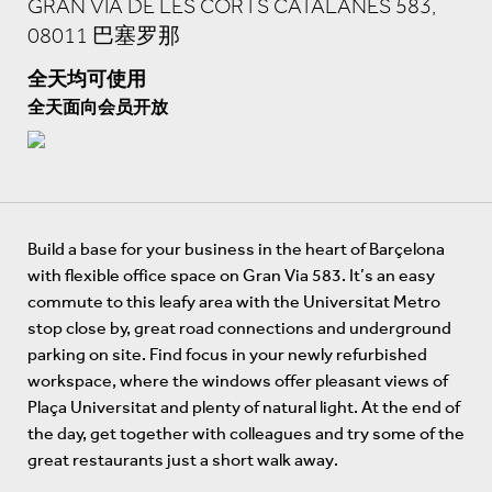
GRAN VÍA DE LES CORTS CATALANES 583,
08011 巴塞罗那
全天均可使用
全天面向会员开放
Build a base for your business in the heart of Barçelona
with flexible office space on Gran Via 583. It’s an easy
commute to this leafy area with the Universitat Metro
stop close by, great road connections and underground
parking on site. Find focus in your newly refurbished
workspace, where the windows offer pleasant views of
Plaça Universitat and plenty of natural light. At the end of
the day, get together with colleagues and try some of the
great restaurants just a short walk away.