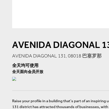
AVENIDA DIAGONAL 1
AVENIDA DIAGONAL 131, 08018 巴塞罗那
全天均可使用
全天面向会员开放
Raise your profile in a building that’s part of an inspirin
131 district has attracted thousands of businesses, with