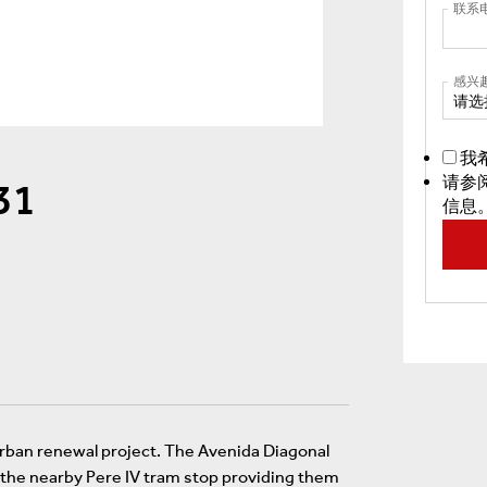
联系
感兴
请选
我
请参
31
信息
g urban renewal project. The Avenida Diagonal
 the nearby Pere IV tram stop providing them