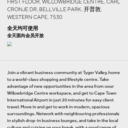
FIRST FLOOR, WILLOWBRIDGE CENTRE, CARL
CRONJE DR, BELLVILLE PARK, 开普敦,
WESTERN CAPE, 7530
全天均可使用
全天面向会员开放
Join a vibrant business community at Tyger Valley, home
to a world-class shopping and lifestyle centre. Take
advantage of new opportunities in the area from oour
Willowbridge Centre workspace, and get to Cape Town
International Airport in just 20 minutes for easy client
travel. Move in and get to work in modern, spacious
surroundings. Network with neighbouring professionals
in stylish drop-in business lounges, and take in the local
culture and cuisine on your break, with a good range of