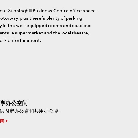
r Sunninghill Business Centre office space.
otorway, plus there’s plenty of parking
ly in the well-equipped rooms and spacious
rants, a supermarket and the local theatre,
work entertainment.
享办公空间
供固定办公桌和共用办公桌。
询