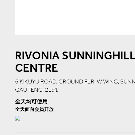
RIVONIA SUNNINGHILL
CENTRE
6 KIKUYU ROAD, GROUND FLR, W WING, SU
GAUTENG, 2191
全天均可使用
全天面向会员开放