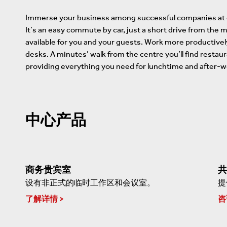
Immerse your business among successful companies at ou
It’s an easy commute by car, just a short drive from the m
available for you and your guests. Work more productive
desks. A minutes’ walk from the centre you’ll find restau
providing everything you need for lunchtime and after-
中心产品
商务贵宾室
共
设有非正式的临时工作区和会议室。
提
了解详情
咨