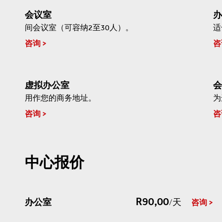
会议室
办
间会议室（可容纳2至30人）。
适
咨询
咨
虚拟办公室
会
用作您的商务地址。
为
咨询
咨
中心报价
R90,00
办公室
/天
咨询