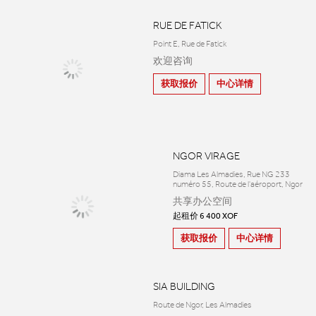
RUE DE FATICK
Point E, Rue de Fatick
欢迎咨询
获取报价
中心详情
NGOR VIRAGE
Diama Les Almadies, Rue NG 233
numéro 55, Route de l'aéroport, Ngor
共享办公空间
起租价 6 400 XOF
获取报价
中心详情
SIA BUILDING
Route de Ngor, Les Almadies