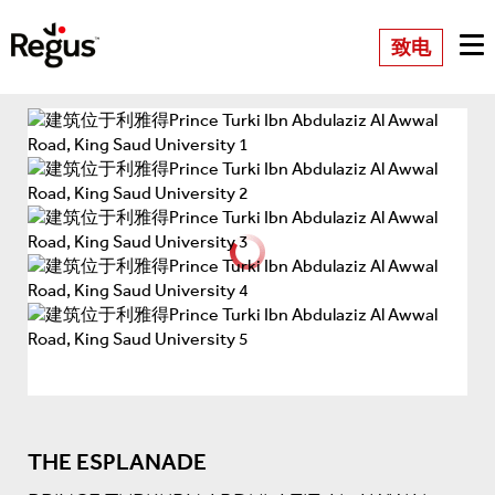
致电
THE ESPLANADE