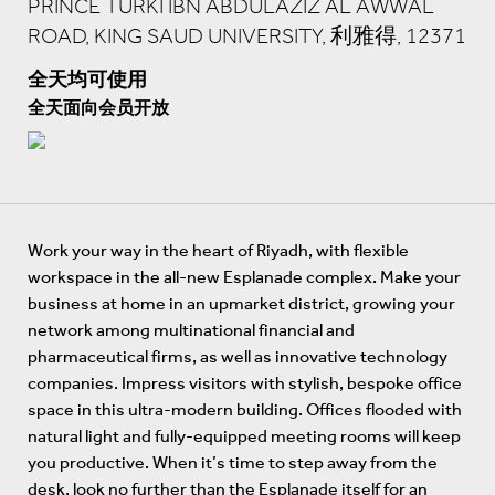
PRINCE TURKI IBN ABDULAZIZ AL AWWAL
ROAD, KING SAUD UNIVERSITY, 利雅得, 12371
全天均可使用
全天面向会员开放
Work your way in the heart of Riyadh, with flexible
workspace in the all-new Esplanade complex. Make your
business at home in an upmarket district, growing your
network among multinational financial and
pharmaceutical firms, as well as innovative technology
companies. Impress visitors with stylish, bespoke office
space in this ultra-modern building. Offices flooded with
natural light and fully-equipped meeting rooms will keep
you productive. When it’s time to step away from the
desk, look no further than the Esplanade itself for an