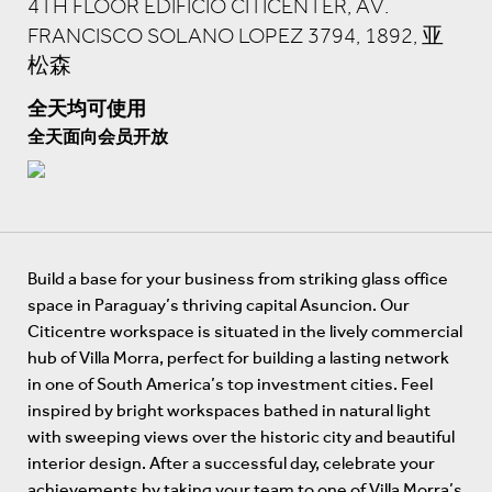
4TH FLOOR EDIFICIO CITICENTER, AV.
FRANCISCO SOLANO LOPEZ 3794, 1892, 亚
松森
全天均可使用
全天面向会员开放
Build a base for your business from striking glass office
space in Paraguay’s thriving capital Asuncion. Our
Citicentre workspace is situated in the lively commercial
hub of Villa Morra, perfect for building a lasting network
in one of South America’s top investment cities. Feel
inspired by bright workspaces bathed in natural light
with sweeping views over the historic city and beautiful
interior design. After a successful day, celebrate your
achievements by taking your team to one of Villa Morra’s