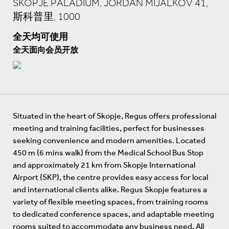
SKOPJE PALADIUM, JORDAN MIJALKOV 41,
斯科普里, 1000
全天均可使用
全天面向会员开放
Situated in the heart of Skopje, Regus offers professional
meeting and training facilities, perfect for businesses
seeking convenience and modern amenities. Located
450 m (6 mins walk) from the Medical School Bus Stop
and approximately 21 km from Skopje International
Airport (SKP), the centre provides easy access for local
and international clients alike. Regus Skopje features a
variety of flexible meeting spaces, from training rooms
to dedicated conference spaces, and adaptable meeting
rooms suited to accommodate any business need. All