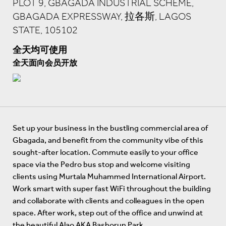
PLOT 9, GBAGADA INDUSTRIAL SCHEME,
GBAGADA EXPRESSWAY, 拉各斯, LAGOS
STATE, 105102
全天均可使用
全天面向会员开放
Set up your business in the bustling commercial area of
Gbagada, and benefit from the community vibe of this
sought-after location. Commute easily to your office
space via the Pedro bus stop and welcome visiting
clients using Murtala Muhammed International Airport.
Work smart with super fast WiFi throughout the building
and collaborate with clients and colleagues in the open
space. After work, step out of the office and unwind at
the beautiful Alao AKA Bashorun Park.