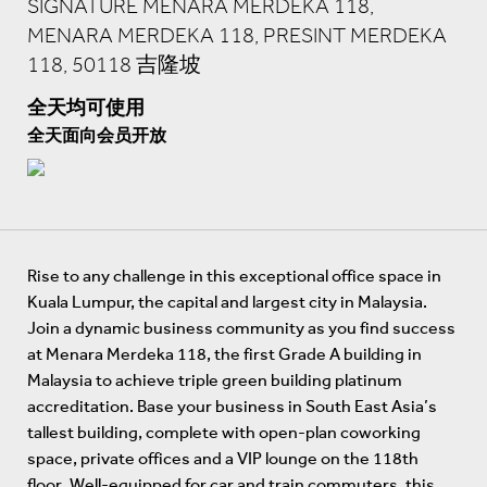
SIGNATURE MENARA MERDEKA 118,
MENARA MERDEKA 118, PRESINT MERDEKA
118, 50118 吉隆坡
全天均可使用
全天面向会员开放
Rise to any challenge in this exceptional office space in
Kuala Lumpur, the capital and largest city in Malaysia.
Join a dynamic business community as you find success
at Menara Merdeka 118, the first Grade A building in
Malaysia to achieve triple green building platinum
accreditation. Base your business in South East Asia’s
tallest building, complete with open-plan coworking
space, private offices and a VIP lounge on the 118th
floor. Well-equipped for car and train commuters, this