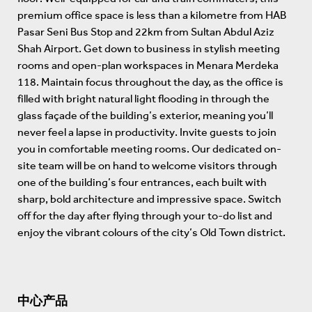
premium office space is less than a kilometre from HAB
Pasar Seni Bus Stop and 22km from Sultan Abdul Aziz
Shah Airport. Get down to business in stylish meeting
rooms and open-plan workspaces in Menara Merdeka
118. Maintain focus throughout the day, as the office is
filled with bright natural light flooding in through the
glass façade of the building’s exterior, meaning you’ll
never feel a lapse in productivity. Invite guests to join
you in comfortable meeting rooms. Our dedicated on-
site team will be on hand to welcome visitors through
one of the building’s four entrances, each built with
sharp, bold architecture and impressive space. Switch
off for the day after flying through your to-do list and
enjoy the vibrant colours of the city’s Old Town district.
中心产品