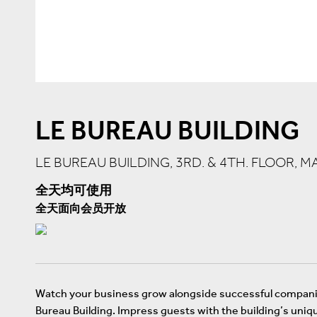
LE BUREAU BUILDING
LE BUREAU BUILDING, 3RD. & 4TH. FLOOR,
全天均可使用
全天面向会员开放
Watch your business grow alongside successful companie
Bureau Building. Impress guests with the building’s uniq