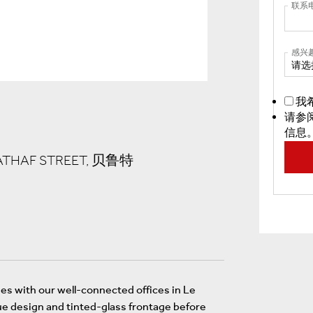
联系
感兴
请选
我
请参
信息
 MATHAF STREET, 贝鲁特
s with our well-connected offices in Le
ue design and tinted-glass frontage before