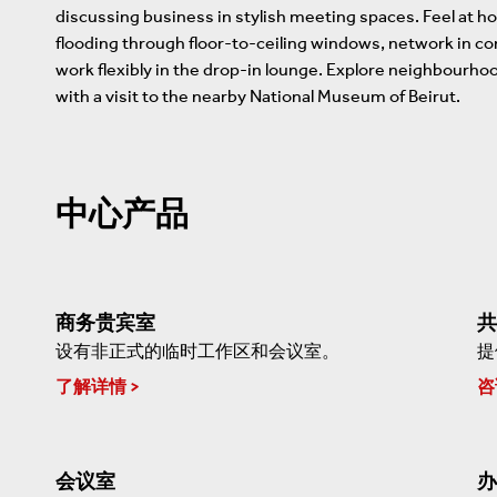
discussing business in stylish meeting spaces. Feel at 
flooding through floor-to-ceiling windows, network in 
work flexibly in the drop-in lounge. Explore neighbourho
with a visit to the nearby National Museum of Beirut.
中心产品
商务贵宾室
共
设有非正式的临时工作区和会议室。
提
了解详情
咨
会议室
办