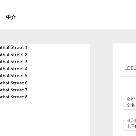
中介
LE B
全名
电子