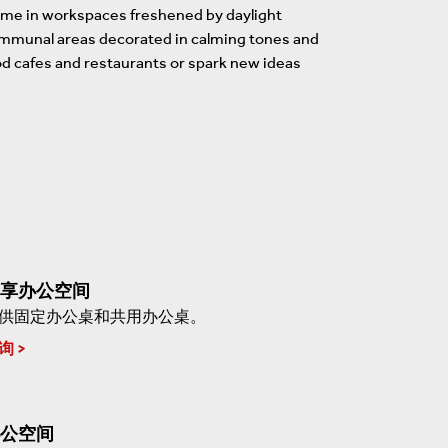
home in workspaces freshened by daylight
communal areas decorated in calming tones and
od cafes and restaurants or spark new ideas
享办公空间
供固定办公桌和共用办公桌。
询
公空间