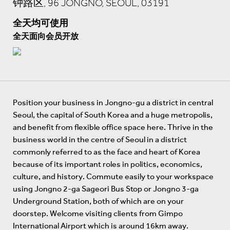
钟路区, 96 JONGNO, SEOUL, 03191
全天均可使用
全天面向会员开放
Position your business in Jongno-gu a district in central
Seoul, the capital of South Korea and a huge metropolis,
and benefit from flexible office space here. Thrive in the
business world in the centre of Seoul in a district
commonly referred to as the face and heart of Korea
because of its important roles in politics, economics,
culture, and history. Commute easily to your workspace
using Jongno 2-ga Sageori Bus Stop or Jongno 3-ga
Underground Station, both of which are on your
doorstep. Welcome visiting clients from Gimpo
International Airport which is around 16km away.