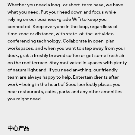
Whether you need a long- or short-term base, we have
what you need. Put your head down and focus while
relying on our business-grade WiFi to keep you
connected. Keep everyone in the loop, regardless of
time zone or distance, with state-of-the-art video
conferencing technology. Collaborate in open-plan
workspaces, and when you want to step away from your
desk, grab a freshly brewed coffee or get some fresh air
on the roof terrace. Stay motivated in spaces with plenty
of natural light and, if you need anything, our friendly
team are always happy to help. Entertain clients after
work – being in the heart of Seoul perfectly places you
near restaurants, cafés, parks and any other amenities
you might need.
中心产品