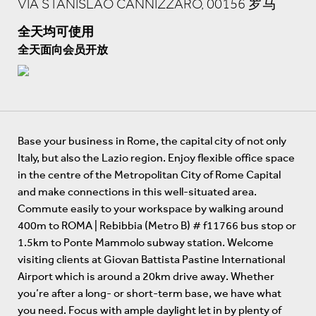
VIA STANISLAO CANNIZZARO, 00156 罗马
全天均可使用
全天面向会员开放
Base your business in Rome, the capital city of not only
Italy, but also the Lazio region. Enjoy flexible office space
in the centre of the Metropolitan City of Rome Capital
and make connections in this well-situated area.
Commute easily to your workspace by walking around
400m to ROMA | Rebibbia (Metro B) # f11766 bus stop or
1.5km to Ponte Mammolo subway station. Welcome
visiting clients at Giovan Battista Pastine International
Airport which is around a 20km drive away. Whether
you’re after a long- or short-term base, we have what
you need. Focus with ample daylight let in by plenty of