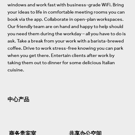
windows and work fast with business-grade WiFi. Bring
your ideas to life in comfortable meeting rooms you can
book via the app. Collaborate in open-plan workspaces.
Our friendly team are on hand and happy to help should
you need them during the workday – all you have to do is
ask. Take a break from your work with a barista-brewed
coffee. Drive to work stress-free knowing you can park
when you get there. Entertain clients after work by
taking them out to dinner for some delicious Italian
cuisine.
中心产品
商务贵宾室
共享办公空间