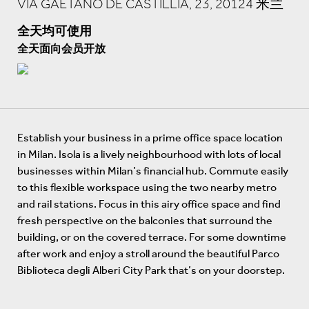
VIA GAETANO DE CASTILLIA, 23, 20124 米兰
全天均可使用
全天面向会员开放
Establish your business in a prime office space location
in Milan. Isola is a lively neighbourhood with lots of local
businesses within Milan’s financial hub. Commute easily
to this flexible workspace using the two nearby metro
and rail stations. Focus in this airy office space and find
fresh perspective on the balconies that surround the
building, or on the covered terrace. For some downtime
after work and enjoy a stroll around the beautiful Parco
Biblioteca degli Alberi City Park that’s on your doorstep.