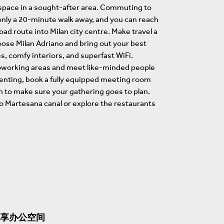
space in a sought-after area. Commuting to
s only a 20-minute walk away, and you can reach
oad route into Milan city centre. Make travel a
oose Milan Adriano and bring out your best
s, comfy interiors, and superfast WiFi.
 coworking areas and meet like-minded people
senting, book a fully equipped meeting room
ch to make sure your gathering goes to plan.
io Martesana canal or explore the restaurants
享办公空间