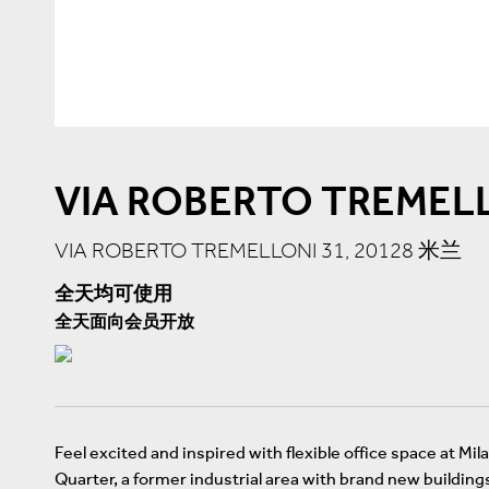
VIA ROBERTO TREMELL
VIA ROBERTO TREMELLONI 31, 20128 米兰
全天均可使用
全天面向会员开放
Feel excited and inspired with flexible office space at Mil
Quarter, a former industrial area with brand new building