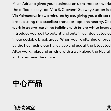
Milan Adriano gives your business an ultra-modern work
the office is easy too. Villa S. Giovanni Subway Station i
Via Palmanova in two minutes by car, giving you a direct r
breeze using the excellent transport options nearby. Ch
work in an eye-catching building with bright white facade
Introduce yourself to potential clients in our dedicated
in our sociable break areas. When you’re pitching or pre
by the hour using our handy app and use all the latest te
After work, relax and unwind with a walk along the Navigl
and cafes near the office.
中心产品
商务贵宾室
共