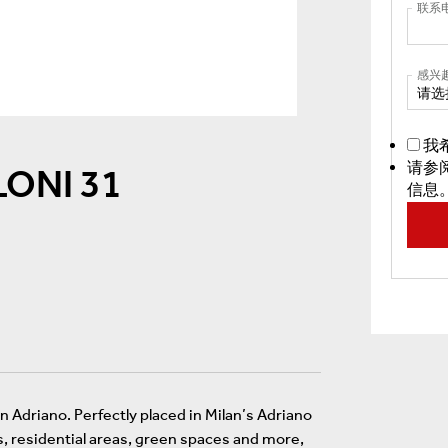
联系
感兴
请选
我
请参
ONI 31
信息
an Adriano. Perfectly placed in Milan’s Adriano
s, residential areas, green spaces and more,