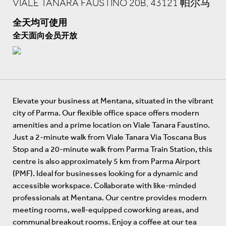
VIALE TANARA FAUSTINO 20B, 43121 帕尔马
全天均可使用
全天面向会员开放
Elevate your business at Mentana, situated in the vibrant
city of Parma. Our flexible office space offers modern
amenities and a prime location on Viale Tanara Faustino.
Just a 2-minute walk from Viale Tanara Via Toscana Bus
Stop and a 20-minute walk from Parma Train Station, this
centre is also approximately 5 km from Parma Airport
(PMF). Ideal for businesses looking for a dynamic and
accessible workspace. Collaborate with like-minded
professionals at Mentana. Our centre provides modern
meeting rooms, well-equipped coworking areas, and
communal breakout rooms. Enjoy a coffee at our tea