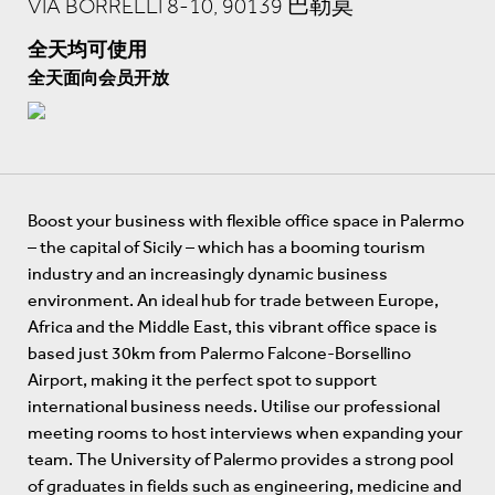
VIA BORRELLI 8-10, 90139 巴勒莫
全天均可使用
全天面向会员开放
Boost your business with flexible office space in Palermo
– the capital of Sicily – which has a booming tourism
industry and an increasingly dynamic business
environment. An ideal hub for trade between Europe,
Africa and the Middle East, this vibrant office space is
based just 30km from Palermo Falcone-Borsellino
Airport, making it the perfect spot to support
international business needs. Utilise our professional
meeting rooms to host interviews when expanding your
team. The University of Palermo provides a strong pool
of graduates in fields such as engineering, medicine and