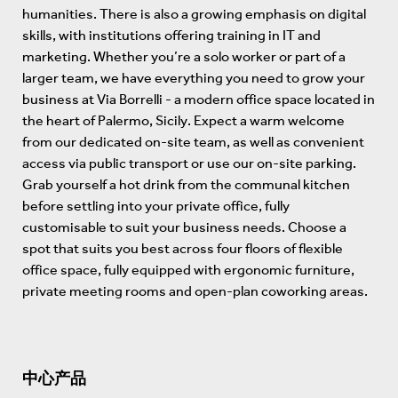
humanities. There is also a growing emphasis on digital
skills, with institutions offering training in IT and
marketing. Whether you’re a solo worker or part of a
larger team, we have everything you need to grow your
business at Via Borrelli - a modern office space located in
the heart of Palermo, Sicily. Expect a warm welcome
from our dedicated on-site team, as well as convenient
access via public transport or use our on-site parking.
Grab yourself a hot drink from the communal kitchen
before settling into your private office, fully
customisable to suit your business needs. Choose a
spot that suits you best across four floors of flexible
office space, fully equipped with ergonomic furniture,
private meeting rooms and open-plan coworking areas.
中心产品