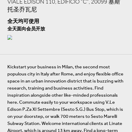
VIALE EDISON 110, EDIFICIO “C”, 20099 塞斯
托圣乔瓦尼
全天均可使用
全天面向会员开放
Kickstart your business in Milan, the second most
populous city in Italy after Rome, and enjoy flexible office
space in an urban innovation district that is buzzing with
research, training and business activities. Find
inspiration alongside other like-minded professionals
here. Commute easily to your workspace using V.Le
Edison P.Za XI Settembre (Sesto S.G.) Bus Stop, which is
on your doorstep, or walk 700 meters to Sesto Marelli
Subway Station. Welcome international clients at Linate
Airport, which is around 13 km away. Find a long-term