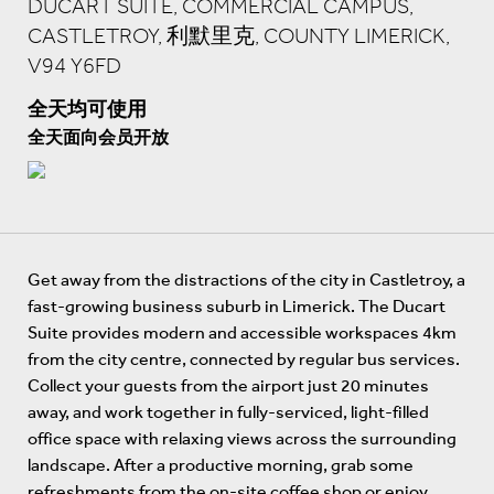
DUCART SUITE, COMMERCIAL CAMPUS,
CASTLETROY, 利默里克, COUNTY LIMERICK,
V94 Y6FD
全天均可使用
全天面向会员开放
Get away from the distractions of the city in Castletroy, a
fast-growing business suburb in Limerick. The Ducart
Suite provides modern and accessible workspaces 4km
from the city centre, connected by regular bus services.
Collect your guests from the airport just 20 minutes
away, and work together in fully-serviced, light-filled
office space with relaxing views across the surrounding
landscape. After a productive morning, grab some
refreshments from the on-site coffee shop or enjoy