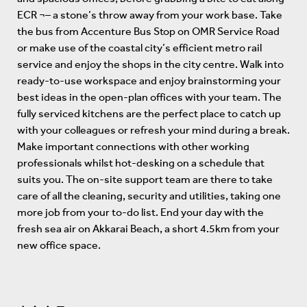
ECR ¬– a stone’s throw away from your work base. Take
the bus from Accenture Bus Stop on OMR Service Road
or make use of the coastal city’s efficient metro rail
service and enjoy the shops in the city centre. Walk into
ready-to-use workspace and enjoy brainstorming your
best ideas in the open-plan offices with your team. The
fully serviced kitchens are the perfect place to catch up
with your colleagues or refresh your mind during a break.
Make important connections with other working
professionals whilst hot-desking on a schedule that
suits you. The on-site support team are there to take
care of all the cleaning, security and utilities, taking one
more job from your to-do list. End your day with the
fresh sea air on Akkarai Beach, a short 4.5km from your
new office space.