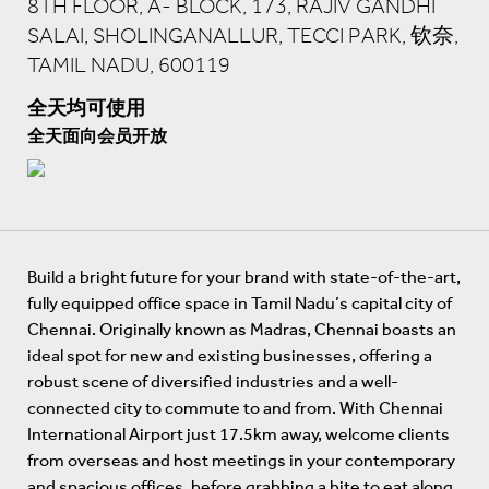
8TH FLOOR, A- BLOCK, 173, RAJIV GANDHI
SALAI, SHOLINGANALLUR, TECCI PARK, 钦奈,
TAMIL NADU, 600119
全天均可使用
全天面向会员开放
Build a bright future for your brand with state-of-the-art,
fully equipped office space in Tamil Nadu’s capital city of
Chennai. Originally known as Madras, Chennai boasts an
ideal spot for new and existing businesses, offering a
robust scene of diversified industries and a well-
connected city to commute to and from. With Chennai
International Airport just 17.5km away, welcome clients
from overseas and host meetings in your contemporary
and spacious offices, before grabbing a bite to eat along