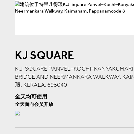
KJ SQUARE
K.J. SQUARE PANVEL–KOCHI–KANYAKUMARI
BRIDGE AND NEERMANKARA WALKWAY, K
琅, KERALA, 695040
全天均可使用
全天面向会员开放