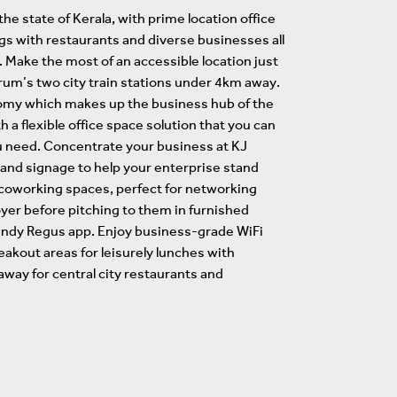
the state of Kerala, with prime location office
gs with restaurants and diverse businesses all
 Make the most of an accessible location just
um’s two city train stations under 4km away.
nomy which makes up the business hub of the
 a flexible office space solution that you can
ou need. Concentrate your business at KJ
rand signage to help your enterprise stand
 coworking spaces, perfect for networking
oyer before pitching to them in furnished
andy Regus app. Enjoy business-grade WiFi
eakout areas for leisurely lunches with
away for central city restaurants and