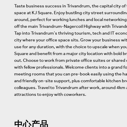
Taste business success in Trivandrum, the capital city of 
space at KJ Square. Enjoy bustling city street surroundin
around, perfect for working lunches and local networking.
off the main Trivandrum-Nagercoil Highway with Trivandr
Tap into Trivandrum’s thriving tourism, tech and IT eco
city where your office space sits. Grow your business with
use for any duration, with the choice to upscale when y
Square and benefit from a major city location with bold b
out. Choose to work from private office suites or shared
with fellow professionals. Welcome clients into a grand f
meeting rooms that you can pre-book easily using the h
and friendly on-site support, plus comfortable kitchen br
colleagues. Travel to Trivandrum after work, around 4km 
attractions to enjoy with coworkers.
中心产品