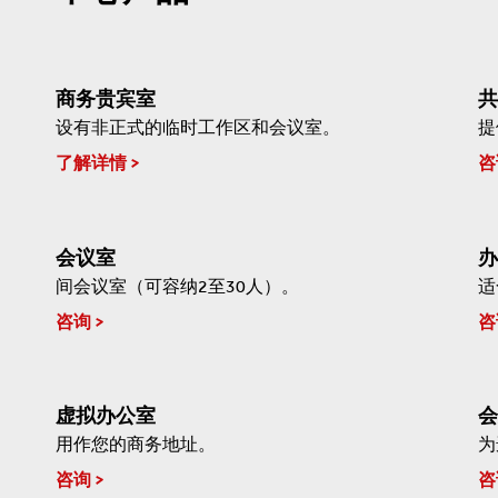
商务贵宾室
共
设有非正式的临时工作区和会议室。
提
了解详情
咨
会议室
办
间会议室（可容纳2至30人）。
适
咨询
咨
虚拟办公室
会
用作您的商务地址。
为
咨询
咨