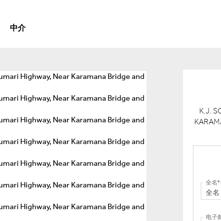
中介
K.J. 
KARAM
全名
电子