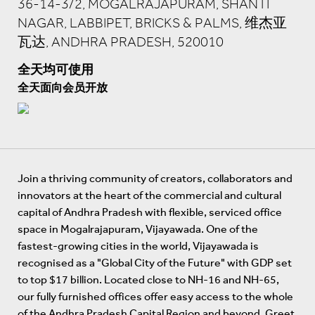
36-14-3/2, MOGALRAJAPURAM, SHANTI
NAGAR, LABBIPET, BRICKS & PALMS, 维杰亚
瓦达, ANDHRA PRADESH, 520010
全天均可使用
全天面向会员开放
Join a thriving community of creators, collaborators and
innovators at the heart of the commercial and cultural
capital of Andhra Pradesh with flexible, serviced office
space in Mogalrajapuram, Vijayawada. One of the
fastest-growing cities in the world, Vijayawada is
recognised as a "Global City of the Future" with GDP set
to top $17 billion. Located close to NH-16 and NH-65,
our fully furnished offices offer easy access to the whole
of the Andhra Pradesh Capital Region and beyond. Greet