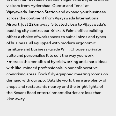
visitors from Hyderabad, Guntur and Tenali at
Vijayawada Junction Station and expand your business
across the continent from Vijayawada International
Airport, just 22km away. Situated close to Vijayawada’s
bustling city centre, our Bricks & Palms office building
offers a choice of workspaces to suit all sizes and types
of business, all equipped with modern ergonomic
furniture and business-grade WiFi. Choose a private
suite and personalise it to suit the way you work.
Embrace the benefits of hybrid working and share ideas
with like-minded professionals in our collaborative
coworking areas. Book fully equipped meeting rooms on
demand with our app. Outside work, there are plenty of
shops and restaurants nearby, and the bright lights of
the Besant Road entertainment district are less than
2km away.