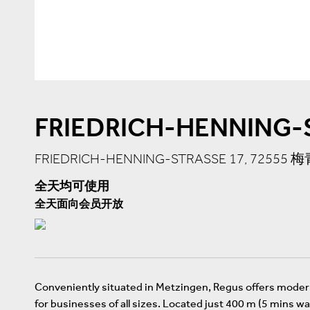
FRIEDRICH-HENNING-
FRIEDRICH-HENNING-STRASSE 17, 72555 
全天均可使用
全天面向会员开放
Conveniently situated in Metzingen, Regus offers moder
for businesses of all sizes. Located just 400 m (5 mins 