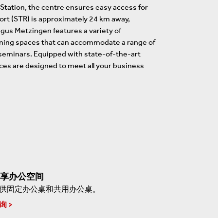
Station, the centre ensures easy access for
rport (STR) is approximately 24 km away,
egus Metzingen features a variety of
ining spaces that can accommodate a range of
 seminars. Equipped with state-of-the-art
ces are designed to meet all your business
享办公空间
供固定办公桌和共用办公桌。
询