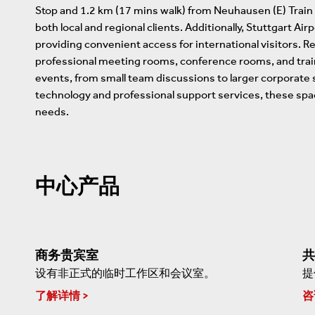
Stop and 1.2 km (17 mins walk) from Neuhausen (E) Train 
both local and regional clients. Additionally, Stuttgart Ai
providing convenient access for international visitors. R
professional meeting rooms, conference rooms, and tra
events, from small team discussions to larger corporate
technology and professional support services, these spa
needs.
中心产品
商务贵宾室
共
设有非正式的临时工作区和会议室。
提
了解详情
咨