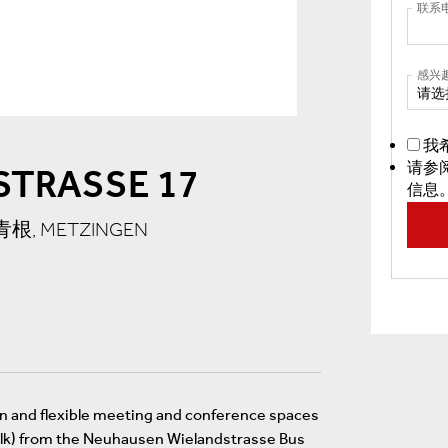
联系
感兴
请选
我
请参
STRASSE 17
信息
梅青根, METZINGEN
n and flexible meeting and conference spaces
walk) from the Neuhausen Wielandstrasse Bus