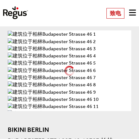
致电
BIKINI BERLIN