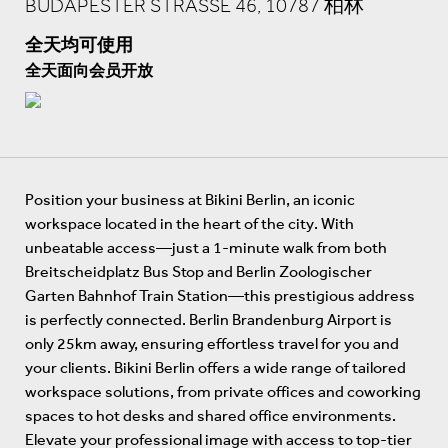
BUDAPESTER STRASSE 46, 10787 柏林
全天均可使用
全天面向会员开放
Position your business at Bikini Berlin, an iconic
workspace located in the heart of the city. With
unbeatable access—just a 1-minute walk from both
Breitscheidplatz Bus Stop and Berlin Zoologischer
Garten Bahnhof Train Station—this prestigious address
is perfectly connected. Berlin Brandenburg Airport is
only 25km away, ensuring effortless travel for you and
your clients. Bikini Berlin offers a wide range of tailored
workspace solutions, from private offices and coworking
spaces to hot desks and shared office environments.
Elevate your professional image with access to top-tier