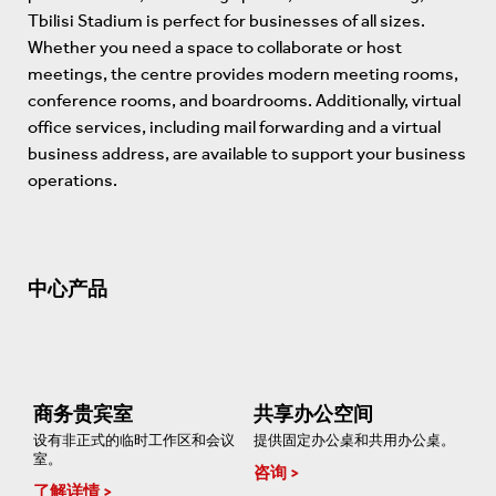
Tbilisi Stadium is perfect for businesses of all sizes.
Whether you need a space to collaborate or host
meetings, the centre provides modern meeting rooms,
conference rooms, and boardrooms. Additionally, virtual
office services, including mail forwarding and a virtual
business address, are available to support your business
operations.
中心产品
商务贵宾室
共享办公空间
设有非正式的临时工作区和会议
提供固定办公桌和共用办公桌。
室。
咨询
了解详情