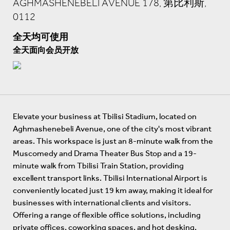
AGHMASHENEBELI AVENUE 178, 第比利斯,
0112
全天均可使用
全天面向会员开放
Elevate your business at Tbilisi Stadium, located on
Aghmashenebeli Avenue, one of the city's most vibrant
areas. This workspace is just an 8-minute walk from the
Muscomedy and Drama Theater Bus Stop and a 19-
minute walk from Tbilisi Train Station, providing
excellent transport links. Tbilisi International Airport is
conveniently located just 19 km away, making it ideal for
businesses with international clients and visitors.
Offering a range of flexible office solutions, including
private offices, coworking spaces, and hot desking,