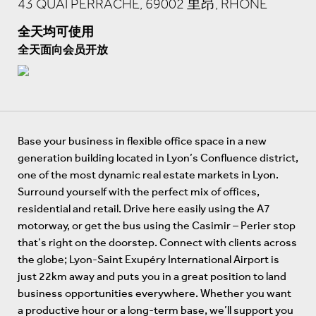
43 QUAI PERRACHE, 69002 里昂, RHÔNE
全天均可使用
全天面向会员开放
Base your business in flexible office space in a new
generation building located in Lyon’s Confluence district,
one of the most dynamic real estate markets in Lyon.
Surround yourself with the perfect mix of offices,
residential and retail. Drive here easily using the A7
motorway, or get the bus using the Casimir – Perier stop
that’s right on the doorstep. Connect with clients across
the globe; Lyon-Saint Exupéry International Airport is
just 22km away and puts you in a great position to land
business opportunities everywhere. Whether you want
a productive hour or a long-term base, we’ll support you