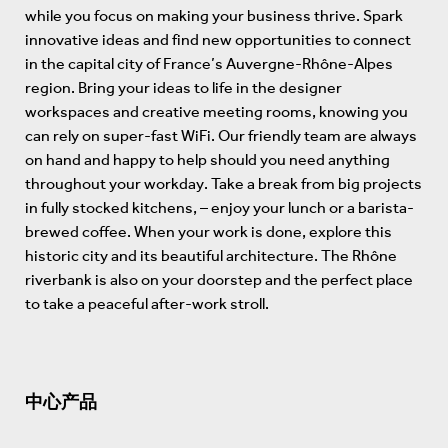
while you focus on making your business thrive. Spark
innovative ideas and find new opportunities to connect
in the capital city of France’s Auvergne-Rhône-Alpes
region. Bring your ideas to life in the designer
workspaces and creative meeting rooms, knowing you
can rely on super-fast WiFi. Our friendly team are always
on hand and happy to help should you need anything
throughout your workday. Take a break from big projects
in fully stocked kitchens, – enjoy your lunch or a barista-
brewed coffee. When your work is done, explore this
historic city and its beautiful architecture. The Rhône
riverbank is also on your doorstep and the perfect place
to take a peaceful after-work stroll.
中心产品