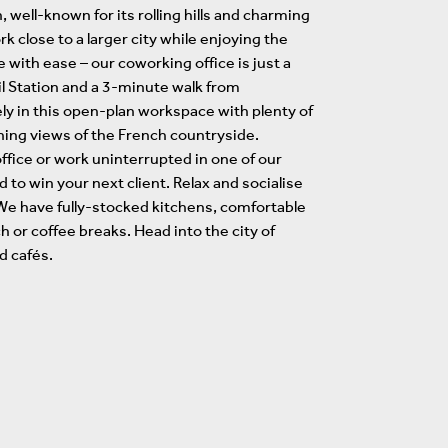
well-known for its rolling hills and charming
rk close to a larger city while enjoying the
ith ease – our coworking office is just a
 Station and a 3-minute walk from
 in this open-plan workspace with plenty of
nning views of the French countryside.
ffice or work uninterrupted in one of our
to win your next client. Relax and socialise
e have fully-stocked kitchens, comfortable
h or coffee breaks. Head into the city of
d cafés.