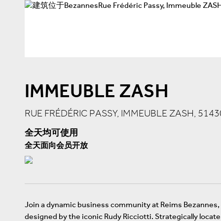
IMMEUBLE ZASH
RUE FRÉDÉRIC PASSY, IMMEUBLE ZASH, 514
全天均可使用
全天面向会员开放
Join a dynamic business community at Reims Bezannes, a
designed by the iconic Rudy Ricciotti. Strategically locat