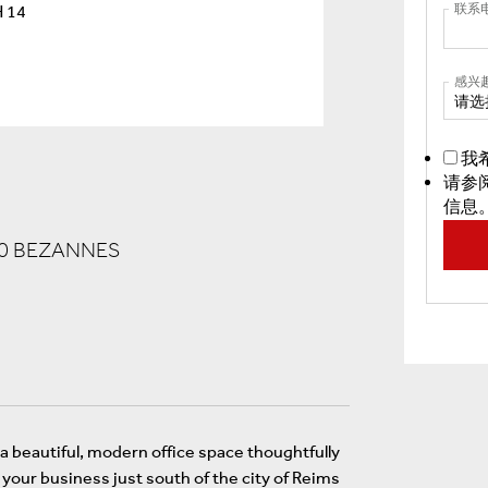
联系
感兴
请选
我
请参
信息
30 BEZANNES
 beautiful, modern office space thoughtfully
e your business just south of the city of Reims