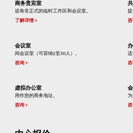
商务贵宾室
共
设有非正式的临时工作区和会议室。
提
了解详情
咨
会议室
办
间会议室（可容纳2至30人）。
适
咨询
咨
虚拟办公室
会
用作您的商务地址。
为
咨询
咨