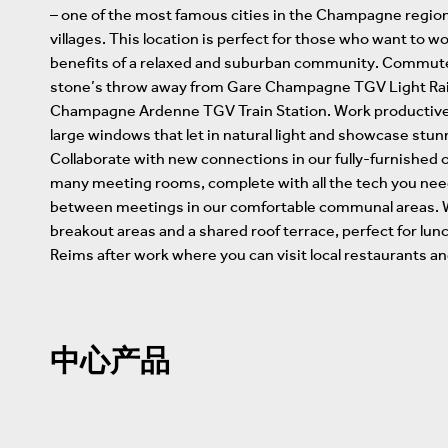
– one of the most famous cities in the Champagne region, 
villages. This location is perfect for those who want to wo
benefits of a relaxed and suburban community. Commute w
stone’s throw away from Gare Champagne TGV Light Rail
Champagne Ardenne TGV Train Station. Work productively
large windows that let in natural light and showcase stu
Collaborate with new connections in our fully-furnished o
many meeting rooms, complete with all the tech you need 
between meetings in our comfortable communal areas. W
breakout areas and a shared roof terrace, perfect for lunc
Reims after work where you can visit local restaurants an
中心产品