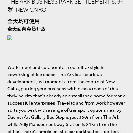
THE ARK BUSINESS PARK SETTLEMENT 5, 开
罗, NEW CAIRO
全天均可使用
全天面向会员开放
Work, meet and collaborate in our ultra-stylish
coworking office space. The Ark is a luxurious
development just moments from the centre of New
Cairo, putting your business within easy reach of this
thriving city that’s already an established home for many
successful enterprises. Travel to and from work however
suits you best with a range of transport options nearby.
Davinci Art Gallery Bus Stop is just 350m from The Ark,
while Adly Mansour Subway Station is 21km from the
office. There’s ample on-site car parking too – perfect