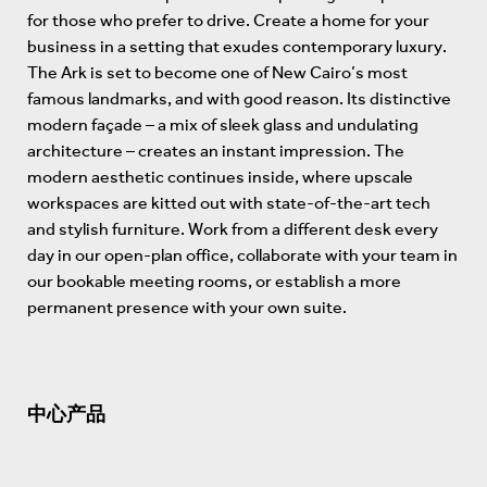
for those who prefer to drive. Create a home for your
business in a setting that exudes contemporary luxury.
The Ark is set to become one of New Cairo’s most
famous landmarks, and with good reason. Its distinctive
modern façade – a mix of sleek glass and undulating
architecture – creates an instant impression. The
modern aesthetic continues inside, where upscale
workspaces are kitted out with state-of-the-art tech
and stylish furniture. Work from a different desk every
day in our open-plan office, collaborate with your team in
our bookable meeting rooms, or establish a more
permanent presence with your own suite.
中心产品