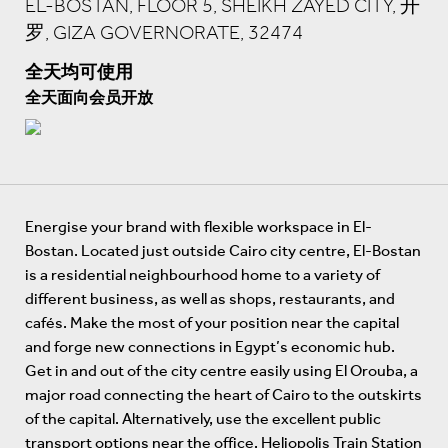
EL-BOSTAN, FLOOR 5, SHEIKH ZAYED CITY, 开
罗, GIZA GOVERNORATE, 32474
全天均可使用
全天面向会员开放
Energise your brand with flexible workspace in El-
Bostan. Located just outside Cairo city centre, El-Bostan
is a residential neighbourhood home to a variety of
different business, as well as shops, restaurants, and
cafés. Make the most of your position near the capital
and forge new connections in Egypt’s economic hub.
Get in and out of the city centre easily using El Orouba, a
major road connecting the heart of Cairo to the outskirts
of the capital. Alternatively, use the excellent public
transport options near the office. Heliopolis Train Station