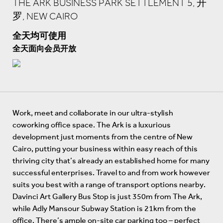
THE ARK BUSINESS PARK SETTLEMENT 5, 开
罗, NEW CAIRO
全天均可使用
全天面向会员开放
Work, meet and collaborate in our ultra-stylish
coworking office space. The Ark is a luxurious
development just moments from the centre of New
Cairo, putting your business within easy reach of this
thriving city that’s already an established home for many
successful enterprises. Travel to and from work however
suits you best with a range of transport options nearby.
Davinci Art Gallery Bus Stop is just 350m from The Ark,
while Adly Mansour Subway Station is 21km from the
office. There’s ample on-site car parking too – perfect