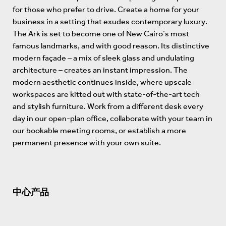
for those who prefer to drive. Create a home for your
business in a setting that exudes contemporary luxury.
The Ark is set to become one of New Cairo’s most
famous landmarks, and with good reason. Its distinctive
modern façade – a mix of sleek glass and undulating
architecture – creates an instant impression. The
modern aesthetic continues inside, where upscale
workspaces are kitted out with state-of-the-art tech
and stylish furniture. Work from a different desk every
day in our open-plan office, collaborate with your team in
our bookable meeting rooms, or establish a more
permanent presence with your own suite.
中心产品