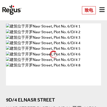
致电
9D/4 ELNASR STREET