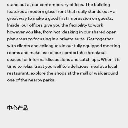
stand out at our contemporary offices. The building
features a modern glass front that really stands out – a
great way to make a good first impression on guests.
Inside, our offices give you the flexibility to work
however you like, from hot-desking in our shared open-
plan areas to focusing in a private suite. Get together
with clients and colleagues in our fully equipped meeting
rooms and make use of our comfortable breakout
spaces for informal discussions and catch ups. When it is
time to relax, treat yourself to a delicious meal at a local
restaurant, explore the shops at the mall or walk around
one of the nearby parks.
中心产品