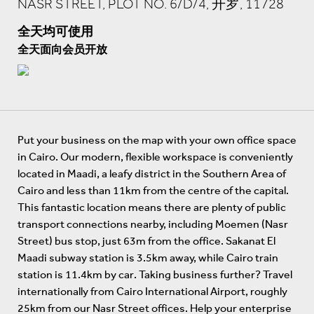
NASR STREET, PLOT NO. 6/D/4, 开罗, 11728
全天均可使用
全天面向会员开放
Put your business on the map with your own office space
in Cairo. Our modern, flexible workspace is conveniently
located in Maadi, a leafy district in the Southern Area of
Cairo and less than 11km from the centre of the capital.
This fantastic location means there are plenty of public
transport connections nearby, including Moemen (Nasr
Street) bus stop, just 63m from the office. Sakanat El
Maadi subway station is 3.5km away, while Cairo train
station is 11.4km by car. Taking business further? Travel
internationally from Cairo International Airport, roughly
25km from our Nasr Street offices. Help your enterprise