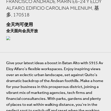
FRANCISCO ANDRADE MARÍN E6-24 Y ELOY
ALFARO, EDIFICIO CAROLINA MILENIUM, 基
多, 170518
全天均可使用
全天面向会员开放
Give your latest ideas a boost in Batan Alto with 5915 Av
Eloy Alfaro’s flexible workspaces. Enjoy inspiring views
over an eclectic urban landscape, set against Quito’s
dramatic backdrop of the Andean foothills. Make a home
for your business in this prosperous district, joining a
vibrant mix of marketing agencies, tech firms and
financial consultancies. With parks, gardens and plenty
of places to eat within walking distance, you’re in the
perfect spot to switch off and reset when the working