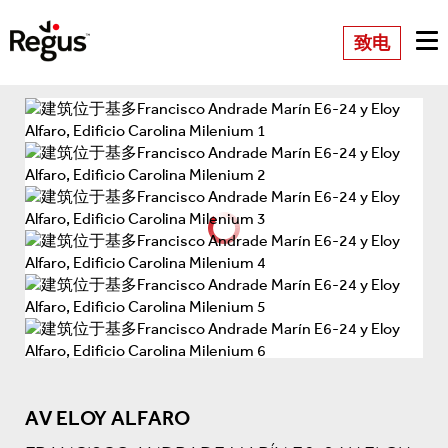
致电
AV ELOY ALFARO