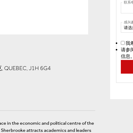
联系
感兴
请选
我
请参
信息
, QUEBEC, J1H 6G4
ace in the economic and political centre of the
ty, Sherbrooke attracts academics and leaders