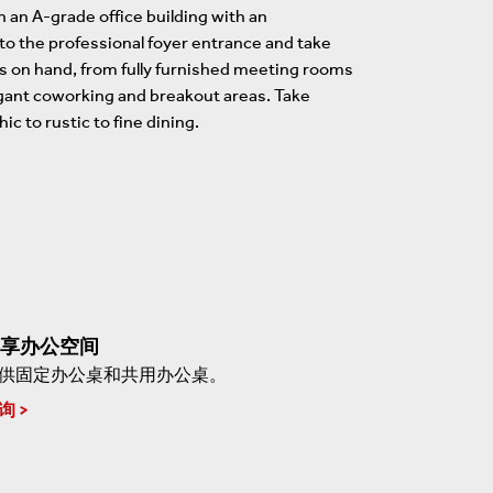
n an A-grade office building with an
to the professional foyer entrance and take
is on hand, from fully furnished meeting rooms
legant coworking and breakout areas. Take
ic to rustic to fine dining.
享办公空间
供固定办公桌和共用办公桌。
询