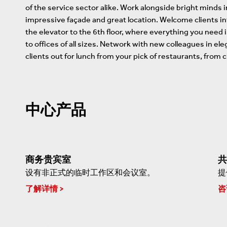
of the service sector alike. Work alongside bright minds i
impressive façade and great location. Welcome clients in
the elevator to the 6th floor, where everything you need 
to offices of all sizes. Network with new colleagues in e
clients out for lunch from your pick of restaurants, from ch
中心产品
商务贵宾室
共
设有非正式的临时工作区和会议室。
提
了解详情
咨