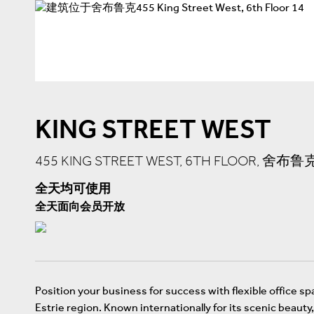
KING STREET WEST
455 KING STREET WEST, 6TH FLOOR, 舍布鲁克
全天均可使用
全天面向会员开放
Position your business for success with flexible office sp
Estrie region. Known internationally for its scenic beau