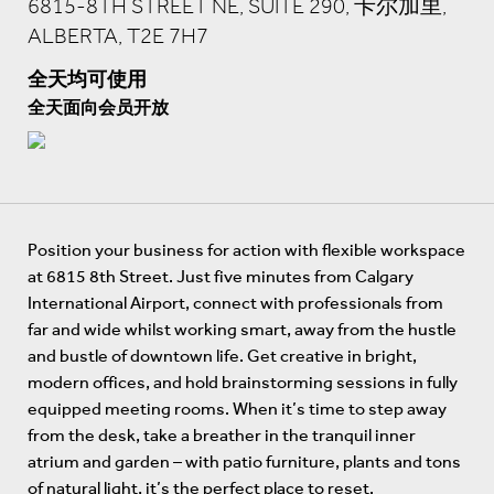
6815-8TH STREET NE, SUITE 290, 卡尔加里,
ALBERTA, T2E 7H7
全天均可使用
全天面向会员开放
Position your business for action with flexible workspace
at 6815 8th Street. Just five minutes from Calgary
International Airport, connect with professionals from
far and wide whilst working smart, away from the hustle
and bustle of downtown life. Get creative in bright,
modern offices, and hold brainstorming sessions in fully
equipped meeting rooms. When it’s time to step away
from the desk, take a breather in the tranquil inner
atrium and garden – with patio furniture, plants and tons
of natural light, it’s the perfect place to reset.