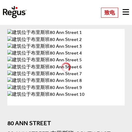
致电
80 ANN STREET