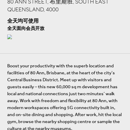
80 ANN STREET, 布里斯班, SOUTH EAST
QUEENSLAND, 4000
全天均可使用
全天面向会员开放
Boost your productivity with the superb location and
facilities of 80 Ann, Brisbane, at the heart of the city’s
Central Business District. Meet up with visitors and
guests easily – this new 60,000 sq m development has
local and national connections just two minutes’ walk
away. Work with freedom and flexibility at 80 Ann, with
modern workspaces offering 5G connectivity built in,
and on-site dining and shopping. After work, hit the local
gym, browse the nearby shopping centre or sample the
culture at the nearby museums.