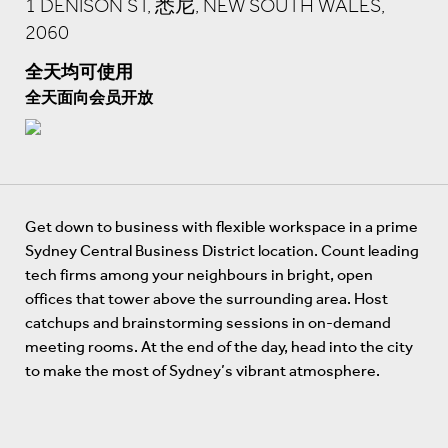
1 DENISON ST, 悉尼, NEW SOUTH WALES,
2060
全天均可使用
全天面向会员开放
Get down to business with flexible workspace in a prime
Sydney Central Business District location. Count leading
tech firms among your neighbours in bright, open
offices that tower above the surrounding area. Host
catchups and brainstorming sessions in on-demand
meeting rooms. At the end of the day, head into the city
to make the most of Sydney’s vibrant atmosphere.