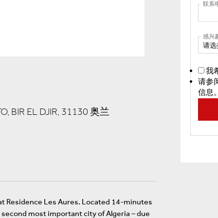
联系
感兴
请选
我
请参
信息
, BIR EL DJIR, 31130 奥兰
e at Residence Les Aures. Located 14-minutes
 second most important city of Algeria – due