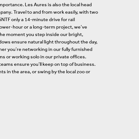
importance. Les Aures is also the local head
mpany. Travel to and from work easily, with two
TF only a 14-minute drive for rail
ower-hour or a long-term project, we’ve
the moment you step inside our bright,
ndows ensure natural light throughout the day,
er you’re networking in our fully furnished
s or working solo in our private offices.
teams ensure you’ll keep on top of business.
ts in the area, or swing by the local zoo or