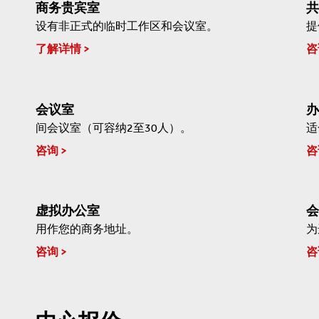
商务贵宾室
共
设有非正式的临时工作区和会议室。
提
了解详情
咨
会议室
办
间会议室（可容纳2至30人）。
适
咨询
咨
虚拟办公室
会
用作您的商务地址。
为
咨询
咨