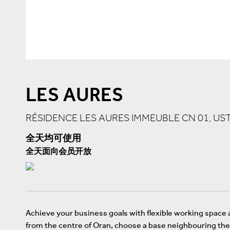
LES AURES
RÉSIDENCE LES AURES IMMEUBLE CN 01, USTO
全天均可使用
全天面向会员开放
Achieve your business goals with flexible working spac
from the centre of Oran, choose a base neighbouring the