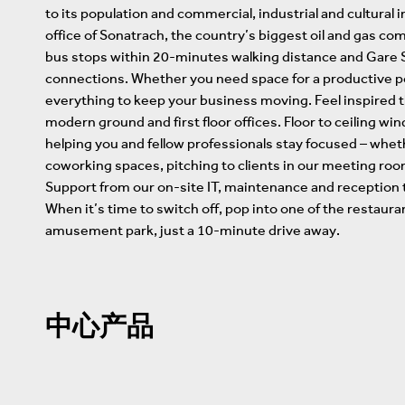
to its population and commercial, industrial and cultural 
office of Sonatrach, the country’s biggest oil and gas co
bus stops within 20-minutes walking distance and Gare SN
connections. Whether you need space for a productive p
everything to keep your business moving. Feel inspired 
modern ground and first floor offices. Floor to ceiling wi
helping you and fellow professionals stay focused – wheth
coworking spaces, pitching to clients in our meeting room
Support from our on-site IT, maintenance and reception 
When it’s time to switch off, pop into one of the restauran
amusement park, just a 10-minute drive away.
中心产品