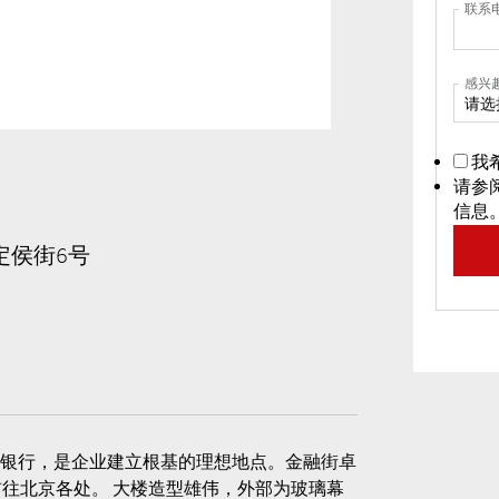
联系
感兴
请选
我
请参
信息
武定侯街6号
大银行，是企业建立根基的理想地点。金融街卓
往北京各处。 大楼造型雄伟，外部为玻璃幕