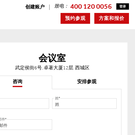
400 120 0056
致电：
创建账户
登录
预约参观
方案和报价
会议室
武定侯街6号, 卓著大厦12层, 西城区
咨询
安排参观
姓
邮件