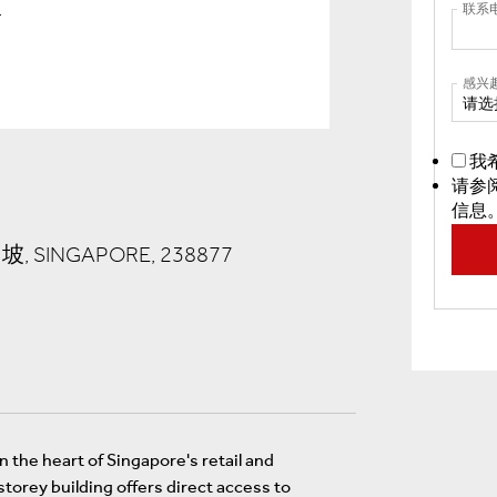
联系
感兴
请选
我
请参
信息
坡, SINGAPORE, 238877
 the heart of Singapore's retail and
torey building offers direct access to