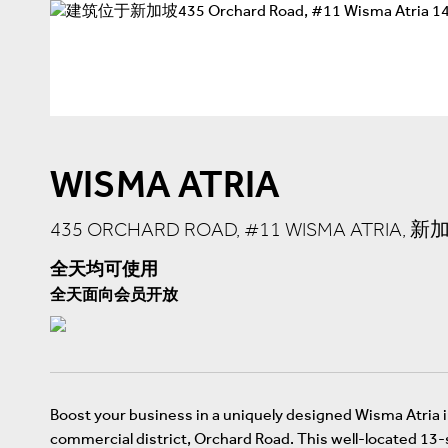
WISMA ATRIA
435 ORCHARD ROAD, #11 WISMA ATRIA, 新加
全天均可使用
全天面向会员开放
Boost your business in a uniquely designed Wisma Atria in
commercial district, Orchard Road. This well-located 13-s