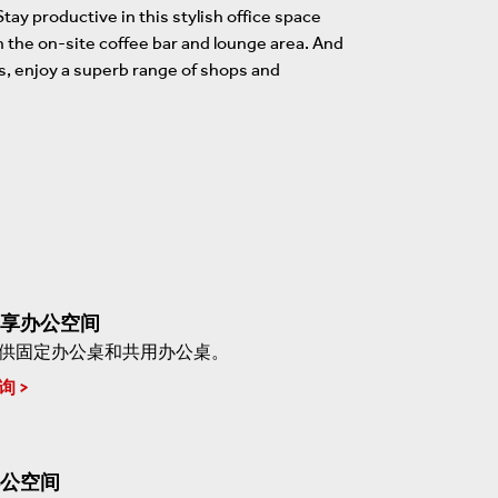
tay productive in this stylish office space
n the on-site coffee bar and lounge area. And
s, enjoy a superb range of shops and
享办公空间
供固定办公桌和共用办公桌。
询
公空间