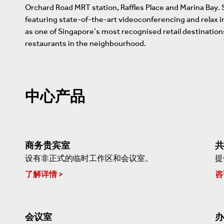
Orchard Road MRT station, Raffles Place and Marina Bay. S
featuring state-of-the-art videoconferencing and relax i
as one of Singapore’s most recognised retail destination
restaurants in the neighbourhood.
中心产品
商务贵宾室
共
设有非正式的临时工作区和会议室。
提
了解详情
咨
会议室
办