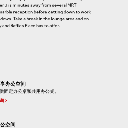
wer 3 is minutes away from several MRT
 marble reception before getting down to work
windows. Take a break in the lounge area and on-
 and Raffles Place has to offer.
享办公空间
供固定办公桌和共用办公桌。
询
公空间