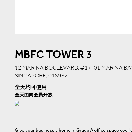
MBFC TOWER 3
12 MARINA BOULEVARD, #17-01 MARINA BA
SINGAPORE, 018982
全天均可使用
全天面向会员开放
Give your business a home in Grade A office space overl