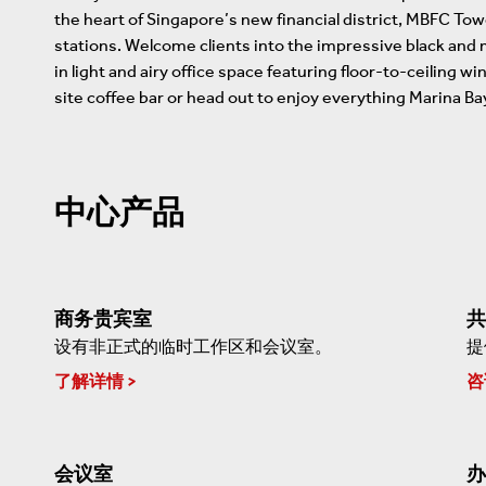
the heart of Singapore’s new financial district, MBFC To
stations. Welcome clients into the impressive black and
in light and airy office space featuring floor-to-ceiling 
site coffee bar or head out to enjoy everything Marina Bay
中心产品
商务贵宾室
共
设有非正式的临时工作区和会议室。
提
了解详情
咨
会议室
办