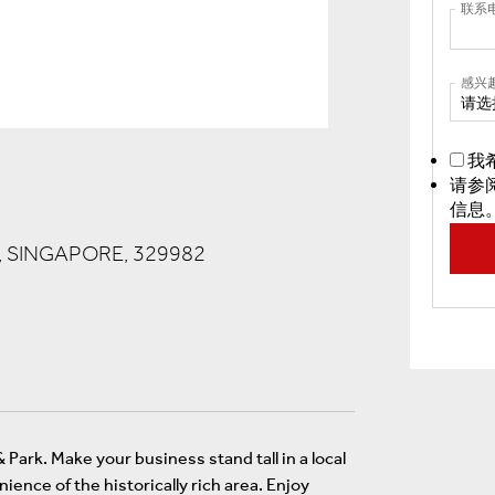
联系
感兴
请选
我
请参
信息
 SINGAPORE, 329982
Park. Make your business stand tall in a local
ence of the historically rich area. Enjoy