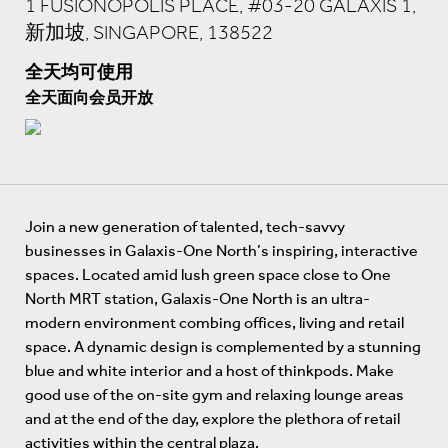
1 FUSIONOPOLIS PLACE, #03-20 GALAXIS 1,
新加坡, SINGAPORE, 138522
全天均可使用
全天面向会员开放
Join a new generation of talented, tech-savvy
businesses in Galaxis-One North’s inspiring, interactive
spaces. Located amid lush green space close to One
North MRT station, Galaxis-One North is an ultra-
modern environment combing offices, living and retail
space. A dynamic design is complemented by a stunning
blue and white interior and a host of thinkpods. Make
good use of the on-site gym and relaxing lounge areas
and at the end of the day, explore the plethora of retail
activities within the central plaza.